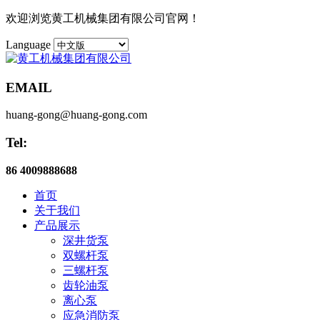
欢迎浏览黄工机械集团有限公司官网！
Language
EMAIL
huang-gong@huang-gong.com
Tel:
86 4009888688
首页
关于我们
产品展示
深井货泵
双螺杆泵
三螺杆泵
齿轮油泵
离心泵
应急消防泵