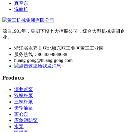
真空泵
洗舱机
源自1981年，集团下设七大控股公司，综合大型机械集团企
业。
浙江省永嘉县瓯北镇东瓯工业区黄工工业园
服务热线：86 4009888688
huang-gong@huang-gong.com
Products
深井货泵
双螺杆泵
三螺杆泵
齿轮油泵
离心泵
应急消防泵
水泵