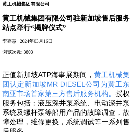
黄工机械集团有限公司
黄工机械集团有限公司驻新加坡售后服务
站点举行“揭牌仪式”
李嘉慧 |
2024年03月16日
浏览次数: 3803
正值新加坡ATP海事展期间，
黄
工机
械集
团认定新加坡MR DIESEL
公司为
黄工东
南亚市场
首家第三方售后服务机构
。
授权
服务包括：液压深井泵系统、电动深井泵
系统及螺杆泵等船用产品的故障调查，故
障处理，维修更换，系统调试等一系列售
后服务。