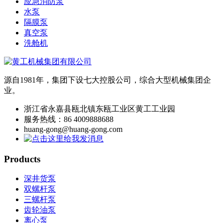
应急消防泵
水泵
隔膜泵
真空泵
洗舱机
源自1981年，集团下设七大控股公司，综合大型机械集团企
业。
浙江省永嘉县瓯北镇东瓯工业区黄工工业园
服务热线：86 4009888688
huang-gong@huang-gong.com
Products
深井货泵
双螺杆泵
三螺杆泵
齿轮油泵
离心泵