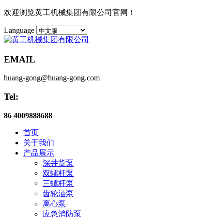
欢迎浏览黄工机械集团有限公司官网！
Language
EMAIL
huang-gong@huang-gong.com
Tel:
86 4009888688
首页
关于我们
产品展示
深井货泵
双螺杆泵
三螺杆泵
齿轮油泵
离心泵
应急消防泵